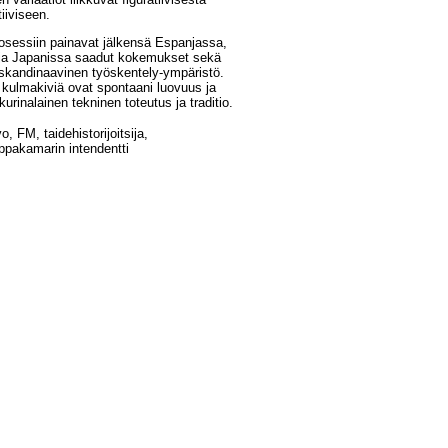
tiiviseen.
osessiin painavat jälkensä Espanjassa,
a ja Japanissa saadut kokemukset sekä
skandinaavinen työskentely-ympäristö.
kulmakiviä ovat spontaani luovuus ja
kurinalainen tekninen toteutus ja traditio.
o, FM, taidehistorijoitsija,
ppakamarin intendentti