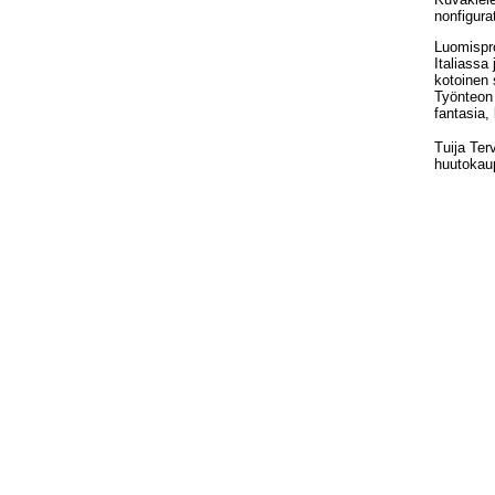
nonfigura
Luomispr
Italiass
kotoinen 
Työnteon 
fantasia, 
Tuija Terv
huutokau