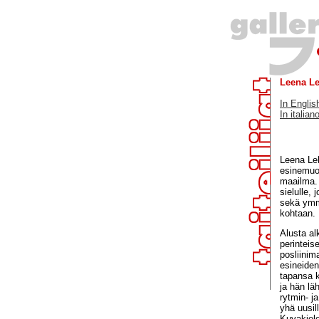
Leena L
In Englis
In italian
Leena Leh
esinemuod
maailma. 
sielulle,
sekä ymmä
kohtaan.
Alusta al
perinteis
posliinim
esineiden
tapansa k
ja hän lä
rytmin- j
yhä uusil
Kuvakielen