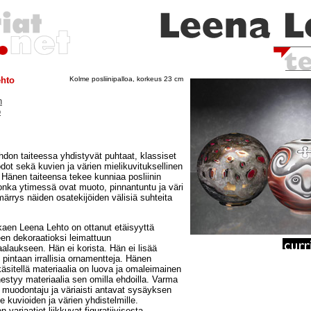
ehto
Kolme posliinipalloa, korkeus 23 cm
h
o
don taiteessa yhdistyvät puhtaat, klassiset
ot sekä kuvien ja värien mielikuvituksellinen
Hänen taiteensa tekee kunniaa posliinin
 jonka ytimessä ovat muoto, pinnantuntu ja väri
rrys näiden osatekijöiden välisiä suhteita
kaen Leena Lehto on ottanut etäisyyttä
een dekoraatioksi leimattuun
aalaukseen. Hän ei korista. Hän ei lisää
 pintaan irrallisia ornamentteja. Hänen
äsitellä materiaalia on luova ja omaleimainen
hestyy materiaalia sen omilla ehdoilla. Varma
a muodontaju ja väriaisti antavat sysäyksen
le kuvioiden ja värien yhdistelmille.
 variaatiot liikkuvat figuratiivisesta