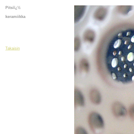
Pitsiï¿½
keramiikka
Takaisin